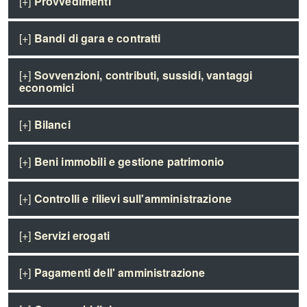
[+]
Provvedimenti
[+]
Bandi di gara e contratti
[+]
Sovvenzioni, contributi, sussidi, vantaggi
economici
[+]
Bilanci
[+]
Beni immobili e gestione patrimonio
[+]
Controlli e rilievi sull'amministrazione
[+]
Servizi erogati
[+]
Pagamenti dell' amministrazione