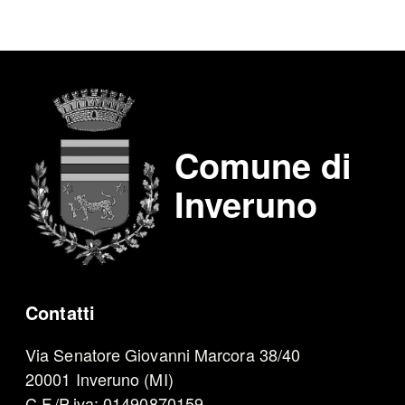
Comune di
Inveruno
Contatti
Via Senatore Giovanni Marcora 38/40
20001 Inveruno (MI)
C.F./P.iva: 01490870159