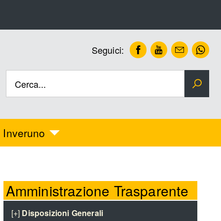
Facebook
Youtube
Newslet
Wh
Seguici:
Cerca...
 Inveruno
Amministrazione Trasparente
[+]
Disposizioni Generali