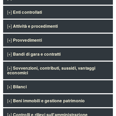
[+]
Enti controllati
[+]
Attività e procedimenti
[+]
Provvedimenti
[+]
Bandi di gara e contratti
[+]
Sovvenzioni, contributi, sussidi, vantaggi
economici
[+]
Bilanci
[+]
Beni immobili e gestione patrimonio
[+]
Controlli e rilievi sull'amministrazione