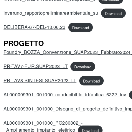
inveruno_rapportopreliminareambientale_su
Download
DELIBERA-67-DEL-13.06.23
Download
PROGETTO
Foundry_BOZZA_Convenzione_SUAP2023_Febbraio2024
PR-TAV7-FUR.SUAP2023_LT
Download
PR-TAV8-SINTESI.SUAP2023_LT
Download
AL000009301_001000_conducibilito_idraulica_6322_inv
AL000009301_001000_Disegno_di_progetto_definitivo_imp
AL000009301_001000_PG230302_-
_Ampliamento_impianto_elettrico
Download