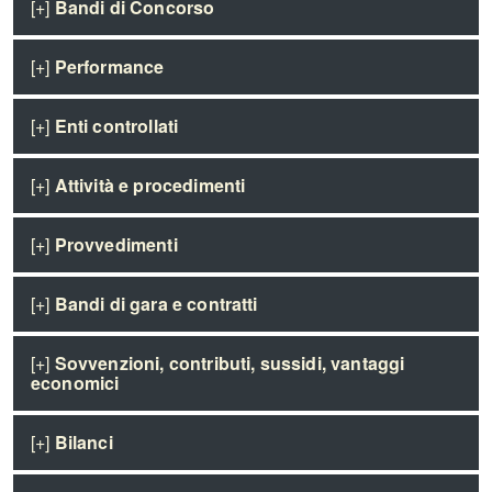
[+]
Bandi di Concorso
[+]
Performance
[+]
Enti controllati
[+]
Attività e procedimenti
[+]
Provvedimenti
[+]
Bandi di gara e contratti
[+]
Sovvenzioni, contributi, sussidi, vantaggi
economici
[+]
Bilanci