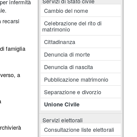
Servizi di Stato civile
per infermità
le.
Cambio del nome
a recarsi
Celebrazione del rito di
matrimonio
Cittadinanza
di famiglia
Denuncia di morte
Denuncia di nascita
iverso, a
Pubblicazione matrimonio
Separazione e divorzio
a
Unione Civile
Servizi elettorali
archivierà
Consultazione liste elettorali