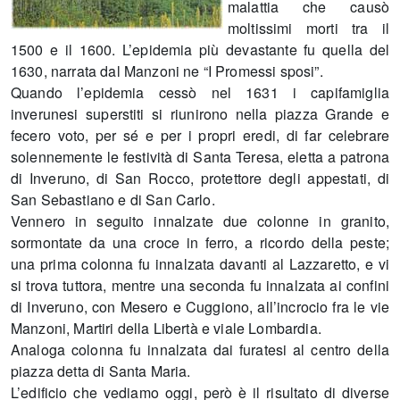
malattia che causò
moltissimi morti tra il
1500 e il 1600. L’epidemia più devastante fu quella del
1630, narrata dal Manzoni ne “I Promessi sposi”.
Quando l’epidemia cessò nel 1631 i capifamiglia
inverunesi superstiti si riunirono nella piazza Grande e
fecero voto, per sé e per i propri eredi, di far celebrare
solennemente le festività di Santa Teresa, eletta a patrona
di Inveruno, di San Rocco, protettore degli appestati, di
San Sebastiano e di San Carlo.
Vennero in seguito innalzate due colonne in granito,
sormontate da una croce in ferro, a ricordo della peste;
una prima colonna fu innalzata davanti al Lazzaretto, e vi
si trova tuttora, mentre una seconda fu innalzata ai confini
di Inveruno, con Mesero e Cuggiono, all’incrocio fra le vie
Manzoni, Martiri della Libertà e viale Lombardia.
Analoga colonna fu innalzata dai furatesi al centro della
piazza detta di Santa Maria.
L’edificio che vediamo oggi, però è il risultato di diverse